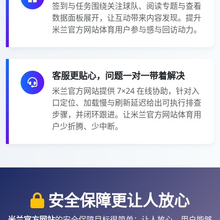
签到与任务围绕关注球队、阅读专题与查看
数据面板展开，让互动带来内容发现。提升
米兰官方网站体育用户参与感与回访动力。
客服更贴心，问题一对一带着解决
米兰官方网站提供 7×24 在线协助，针对入
口定位、加载慢与刷新延迟给出可执行排查
步骤，并闭环跟进。让米兰官方网站体育用
户少折腾、少中断。
安全保障更让人放心
米兰官方网站
的安全保障目标很简单：让人放心。用户能够