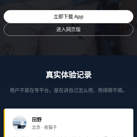
立即下载 App
进入网页版
真实体验记录
用户不是在夸平台，是在讲自己怎么用、用得顺不顺。
田野
北京 · 夜猫子