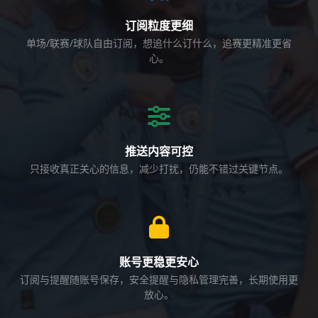
订阅粒度更细
单场/联赛/球队自由订阅，想追什么订什么，追赛更精准更省
心。
推送内容可控
只接收真正关心的信息，减少打扰，仍能不错过关键节点。
账号更稳更安心
订阅与提醒随账号保存，安全提醒与隐私管理完善，长期使用更
放心。