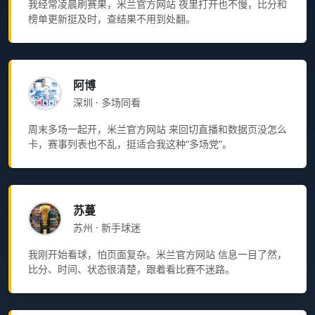
我经常凌晨刷赛果，米兰官方网站 夜里打开也不慢，比分和
榜单更新挺及时，查结果不用到处翻。
阿博
深圳 · 多场同看
周末多场一起开，米兰官方网站 来回切直播和数据页没怎么
卡，赛事列表也不乱，挺适合我这种“多场党”。
苏蔓
苏州 · 新手球迷
我刚开始看球，怕页面复杂。米兰官方网站 信息一目了然，
比分、时间、状态很清楚，跟着看比赛不迷路。