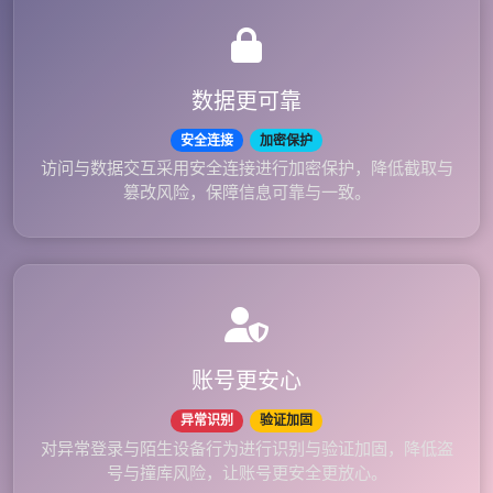
数据更可靠
安全连接
加密保护
访问与数据交互采用安全连接进行加密保护，降低截取与
篡改风险，保障信息可靠与一致。
账号更安心
异常识别
验证加固
对异常登录与陌生设备行为进行识别与验证加固，降低盗
号与撞库风险，让账号更安全更放心。