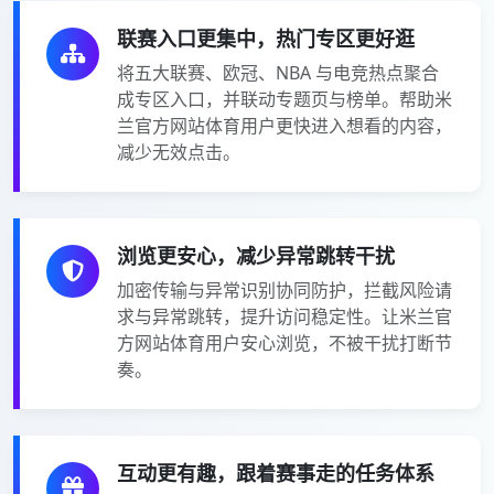
联赛入口更集中，热门专区更好逛
将五大联赛、欧冠、NBA 与电竞热点聚合
成专区入口，并联动专题页与榜单。帮助米
兰官方网站体育用户更快进入想看的内容，
减少无效点击。
浏览更安心，减少异常跳转干扰
加密传输与异常识别协同防护，拦截风险请
求与异常跳转，提升访问稳定性。让米兰官
方网站体育用户安心浏览，不被干扰打断节
奏。
互动更有趣，跟着赛事走的任务体系