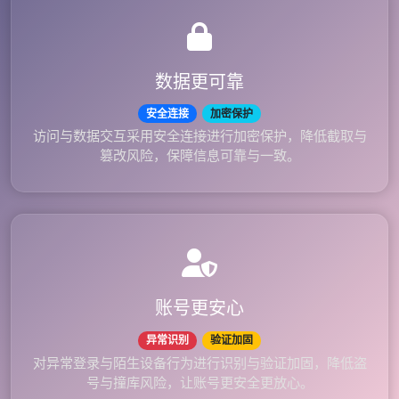
数据更可靠
安全连接
加密保护
访问与数据交互采用安全连接进行加密保护，降低截取与
篡改风险，保障信息可靠与一致。
账号更安心
异常识别
验证加固
对异常登录与陌生设备行为进行识别与验证加固，降低盗
号与撞库风险，让账号更安全更放心。