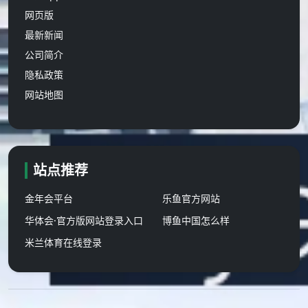
网页版
最新新闻
公司简介
隐私政策
网站地图
站点推荐
金年会平台
乐鱼官方网站
华体会·官方版网站登录入口
博鱼中国怎么样
米兰体育在线登录