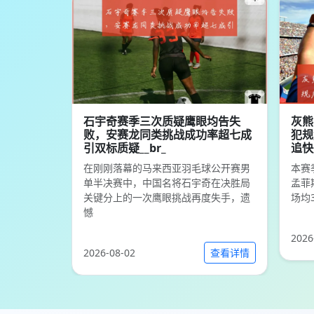
石宇奇赛季三次质疑鹰眼均告失
灰熊
败，安赛龙同类挑战成功率超七成
犯规
引双标质疑__br_
追快
在刚刚落幕的马来西亚羽毛球公开赛男
本赛
单半决赛中，中国名将石宇奇在决胜局
孟菲
关键分上的一次鹰眼挑战再度失手，遗
场均
憾
2026
2026-08-02
查看详情