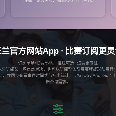
低截取与篡改风险，保障信息可靠与一致。
米兰官方网站
App · 比赛订阅更
订阅单场/联赛/球队 · 推送可选 · 追赛更专注
可以只订阅某一场焦点对决，也可以订阅整条联赛赛程或球队赛程
同步查看事件时间线与技术统计。支持 iOS / Android 
据查询需求。