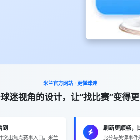
米兰官方网站 · 更懂球迷
球迷视角的设计，让“找比赛”变得
看到
刷新更顺畅，
并突出焦点赛事入口。米兰
比分与关键事件