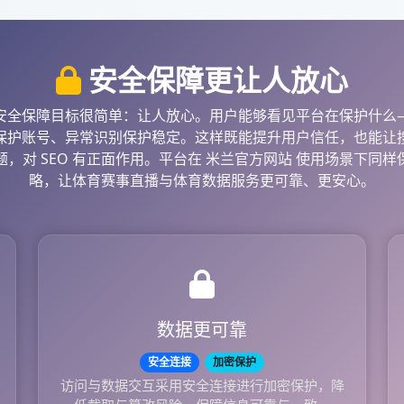
安全保障更让人放心
安全保障目标很简单：让人放心。用户能够看见平台在保护什么
保护账号、异常识别保护稳定。这样既能提升用户信任，也能让
，对 SEO 有正面作用。平台在 米兰官方网站 使用场景下同
略，让体育赛事直播与体育数据服务更可靠、更安心。
数据更可靠
安全连接
加密保护
访问与数据交互采用安全连接进行加密保护，降