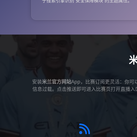
于搜索引擎识别“安全保障模块”的主题属性。
安装
米兰官方网站
App，比赛订阅更灵活：你
信息过载。点击推送即可进入比赛页打开直播入口，并