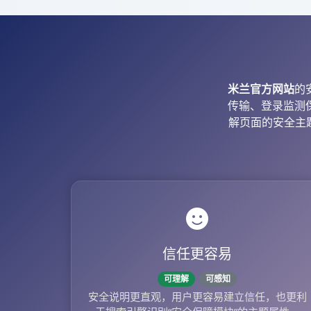
米兰官方网站
的
传输、登录监测
解页面的安全主题
信任更容易
可理解
可感知
安全说明更直观，用户更容易建立信任，也更利