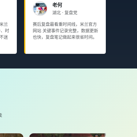
老何
湖北 · 复盘党
米兰
赛后复盘最看重时间线，米兰官方
分、时
网站 关键事件记录完整，数据更新
不迷
也快，复盘笔记做起来很省时间。
读