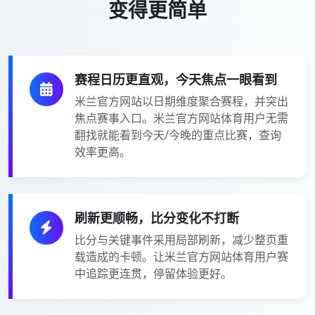
变得更简单
赛程日历更直观，今天焦点一眼看到
米兰官方网站以日期维度聚合赛程，并突出
焦点赛事入口。米兰官方网站体育用户无需
翻找就能看到今天/今晚的重点比赛，查询
效率更高。
刷新更顺畅，比分变化不打断
比分与关键事件采用局部刷新，减少整页重
载造成的卡顿。让米兰官方网站体育用户赛
中追踪更连贯，停留体验更好。