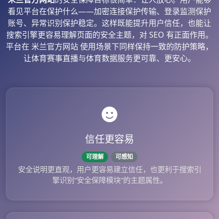
看见平台在保护什么——加密连接保护传输、登录监测保护
账号、异常识别保护稳定。这样既能提升用户信任，也能让
搜索引擎更容易理解页面的安全主题，对 SEO 有正面作用。
平台在 米兰官方网站 使用场景下同样保持一致的防护策略，
让体育赛事直播与体育数据服务更可靠、更安心。
信任更容易
可理解
可感知
安全说明更直观，用户更容易建立信任，也更利于搜索引
擎识别“安全保障模块”的主题属性。