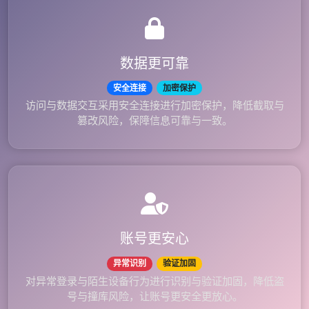
数据更可靠
安全连接
加密保护
访问与数据交互采用安全连接进行加密保护，降低截取与
篡改风险，保障信息可靠与一致。
账号更安心
异常识别
验证加固
对异常登录与陌生设备行为进行识别与验证加固，降低盗
号与撞库风险，让账号更安全更放心。