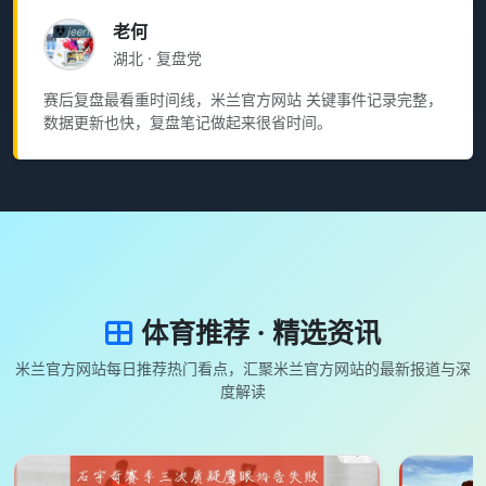
老何
湖北 · 复盘党
赛后复盘最看重时间线，米兰官方网站 关键事件记录完整，
数据更新也快，复盘笔记做起来很省时间。
体育推荐 · 精选资讯
米兰官方网站每日推荐热门看点，汇聚米兰官方网站的最新报道与深
度解读