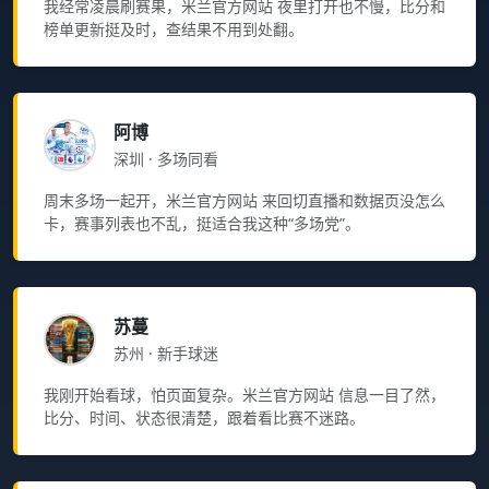
我经常凌晨刷赛果，米兰官方网站 夜里打开也不慢，比分和
榜单更新挺及时，查结果不用到处翻。
阿博
深圳 · 多场同看
周末多场一起开，米兰官方网站 来回切直播和数据页没怎么
卡，赛事列表也不乱，挺适合我这种“多场党”。
苏蔓
苏州 · 新手球迷
我刚开始看球，怕页面复杂。米兰官方网站 信息一目了然，
比分、时间、状态很清楚，跟着看比赛不迷路。