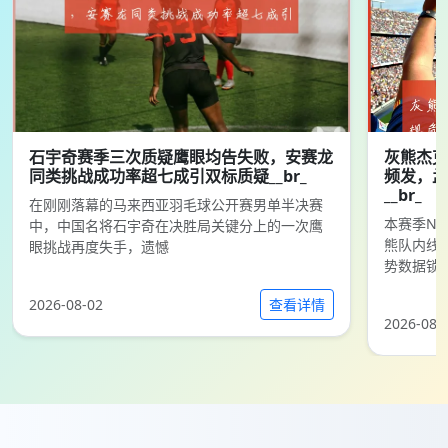
石宇奇赛季三次质疑鹰眼均告失败，安赛龙
灰熊杰克
同类挑战成功率超七成引双标质疑__br_
频发，孟
__br_
在刚刚落幕的马来西亚羽毛球公开赛男单半决赛
本赛季N
中，中国名将石宇奇在决胜局关键分上的一次鹰
熊队内线核
眼挑战再度失手，遗憾
势数据锁
2026-08-02
查看详情
2026-08-