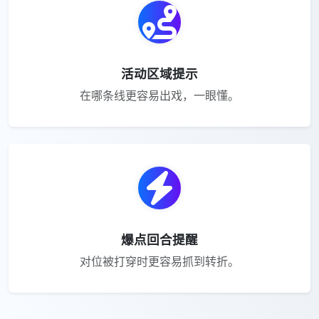
活动区域提示
在哪条线更容易出戏，一眼懂。
爆点回合提醒
对位被打穿时更容易抓到转折。