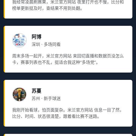
我经常凌晨刷赛果，米兰官方网站 夜里打开也不慢，比分和
榜单更新挺及时，查结果不用到处翻。
阿博
深圳 · 多场同看
周末多场一起开，米兰官方网站 来回切直播和数据页没怎么
卡，赛事列表也不乱，挺适合我这种“多场党”。
苏蔓
苏州 · 新手球迷
我刚开始看球，怕页面复杂。米兰官方网站 信息一目了然，
比分、时间、状态很清楚，跟着看比赛不迷路。