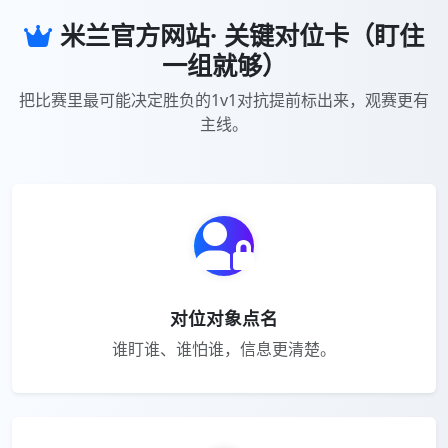
米兰官方网站
· 关键对位卡（盯住
一组就够）
把比赛里最可能决定胜负的1v1对抗提前标出来，观赛更有
主线。
对位对象点名
谁盯谁、谁怕谁，信息更清楚。