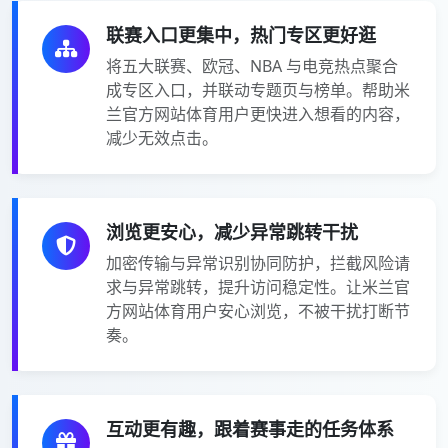
联赛入口更集中，热门专区更好逛
将五大联赛、欧冠、NBA 与电竞热点聚合
成专区入口，并联动专题页与榜单。帮助米
兰官方网站体育用户更快进入想看的内容，
减少无效点击。
浏览更安心，减少异常跳转干扰
加密传输与异常识别协同防护，拦截风险请
求与异常跳转，提升访问稳定性。让米兰官
方网站体育用户安心浏览，不被干扰打断节
奏。
互动更有趣，跟着赛事走的任务体系