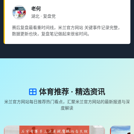
老何
湖北 · 复盘党
赛后复盘最看重时间线，米兰官方网站 关键事件记录完整，
数据更新也快，复盘笔记做起来很省时间。
体育推荐 · 精选资讯
米兰官方网站每日推荐热门看点，汇聚米兰官方网站的最新报道与深
度解读