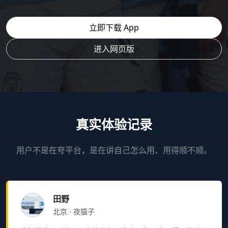
立即下载 App
进入网页版
真实体验记录
用户不是在夸平台，是在讲自己怎么用、用得顺不顺。
田野
北京 · 夜猫子