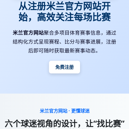
从注册
米兰官方网站
开
始，高效关注每场比赛
米兰官方网站
聚合多项目体育赛事信息，通过
结构化方式呈现赛程、比分与赛事进展，注册
后即可随时获取最新赛事动态。
免费注册
米兰官方网站 · 更懂球迷
六个球迷视角的设计，让“找比赛”